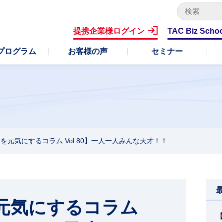
キ
ー
提携企業様ログイン
TAC Biz Scho
ワ
ー
プログラム
お客様の声
セミナー
ド
で
検
索
を元気にするコラム Vol.80】一人一人みんな天才！！
元気にするコラム