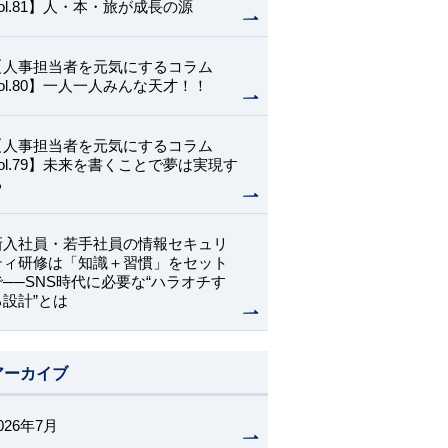
Vol.81】人・本・旅が成長の源
【人事担当者を元気にするコラム
Vol.80】一人一人みんな天才！！
【人事担当者を元気にするコラム
Vol.79】未来を書くことで夢は実現す
る
新入社員・若手社員の情報セキュリ
ティ研修は「知識＋習慣」をセット
で──SNS時代に必要な“ハラオチす
る設計”とは
アーカイブ
026年7月