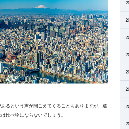
2
2
2
2
2
2
があるという声が聞こえてくることもありますが、選
2
数は比べ物にならないでしょう。
2