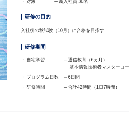
・ 対象
─ 新入社員 30名
研修の目的
入社後の秋試験（10月）に合格を目指す
研修期間
・ 自宅学習
─ 通信教育（6ヵ月）
基本情報技術者マスターコー
・ プログラム日数
─ 6日間
・ 研修時間
─ 合計42時間（1日7時間）