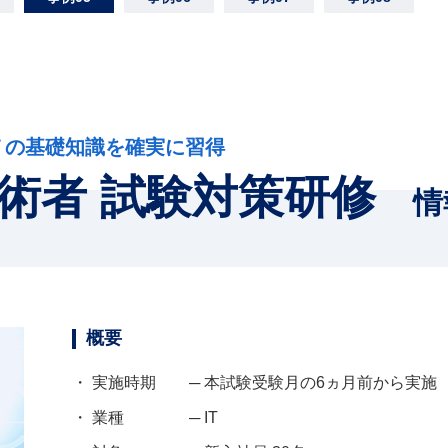
Ｔの基礎知識を確実に習得
術者 試験対策研修
情
概要
・ 実施時期
─ 本試験受験月の6ヵ月前から実施
・ 業種
─ IT