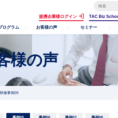
キ
ー
提携企業様ログイン
TAC Biz Scho
ワ
ー
プログラム
お客様の声
セミナー
ド
で
検
索
客様の声
研修事例05
事例05
事例06
事例07
事例08