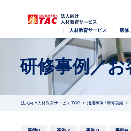
人材教育サービス
研修
研修事例／お
法人向け人材教育サービス TOP
活用事例 / 研修実績
事例01
事例02
事例03
事例04