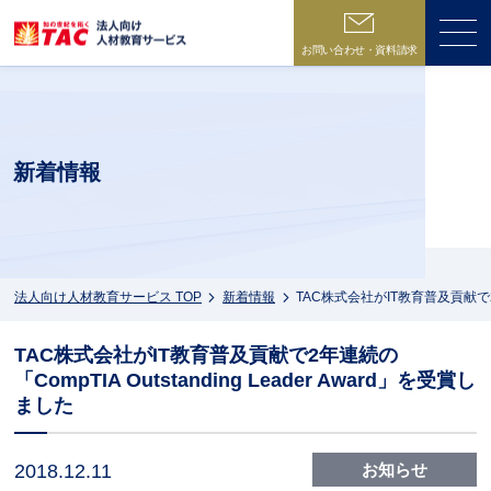
お問い合わせ・資料請求
ME
新着情報
法人向け人材教育サービス TOP
新着情報
TAC株式会社がIT教育普及貢献で2年連
TAC株式会社がIT教育普及貢献で2年連続の
「CompTIA Outstanding Leader Award」を受賞し
ました
2018.12.11
お知らせ