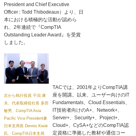
President and Chief Executive
Officer : Todd Thibodeaux）より、日
本における積極的な活動が認めら
れ、2年連続で『CompTIA
Outstanding Leader Award』を受賞
しました。
TACでは、2001年よりCompTIA講
座を開講。以来、ユーザー向けのIT
左から執行役員 干潟 康
Fundamentals、Cloud Essentials、
夫、代表取締役社長 多田
IT技術者向けのA+、Network+、
敏男、
CompTIA Asia
Server+、Security+、Project+、
Pacific Vice President兼
Cloud+、CySA+などのCompTIA認
日本支局長 Dennis Kwok
定資格に準拠した教材や通信コー
氏、
CompTIA日本支局