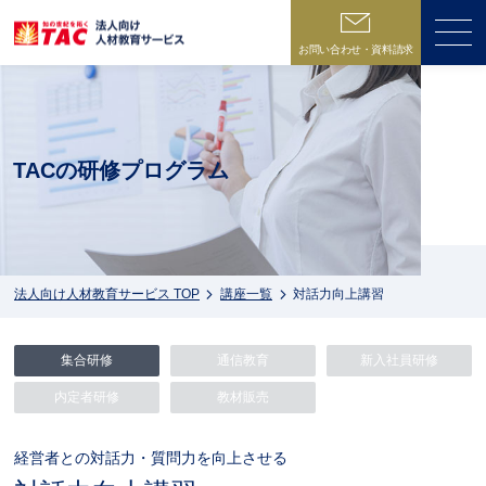
お問い合わせ・資料請求
ME
TACの研修プログラム
法人向け人材教育サービス TOP
講座一覧
対話力向上講習
集合研修
通信教育
新入社員研修
内定者研修
教材販売
経営者との対話力・質問力を向上させる