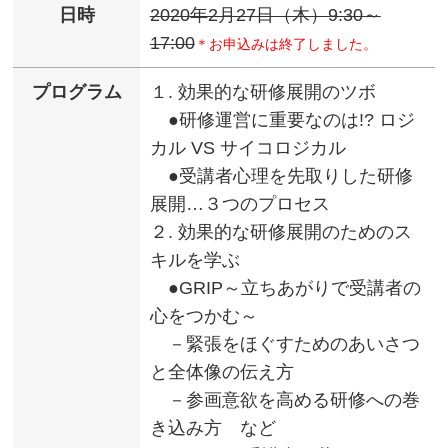
日時
2020年2月27日（木）9:30～
17:00
＊お申込みは終了しました。
プログラム
１. 効果的な研修展開のツボ
●研修運営に重要なのは!? ロジ
カル VS サイコロジカル
●受講者心理を先取りした研修
展開…３つのプロセス
２. 効果的な研修展開のためのス
キルを学ぶ
●GRIP～立ちあがりで受講者の
心をつかむ～
－緊張をほぐすためのあいさつ
と全体像の伝え方
－参画意欲を高める研修への巻
き込み方 など