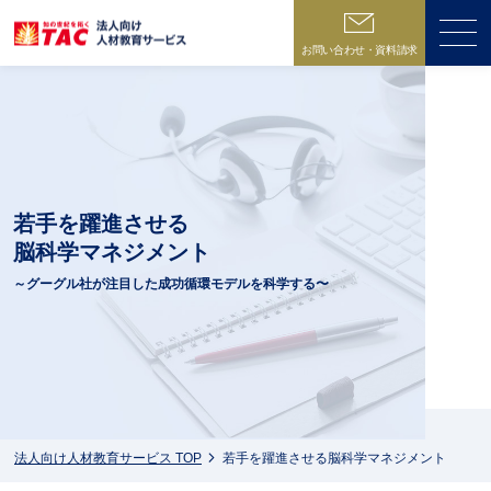
お問い合わせ・資料請求
ME
若手を躍進させる
脳科学マネジメント
～グーグル社が注目した成功循環モデルを科学する〜
法人向け人材教育サービス TOP
若手を躍進させる脳科学マネジメント