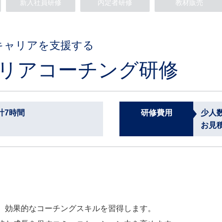
新入社員研修
内定者研修
教材販売
キャリアを支援する
リアコーチング研修
計7時間
研修費用
少人
お見
、効果的なコーチングスキルを習得します。