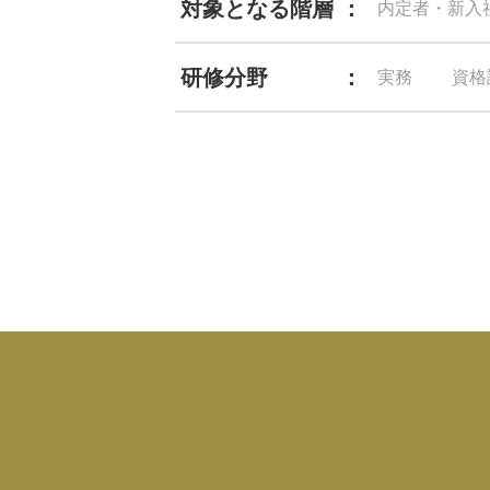
対象となる階層
内定者・新入
研修分野
実務
資格