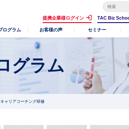
キ
ー
提携企業様ログイン
TAC Biz Scho
ワ
ー
プログラム
お客様の声
セミナー
ド
で
検
索
プログラム
象キャリアコーチング研修