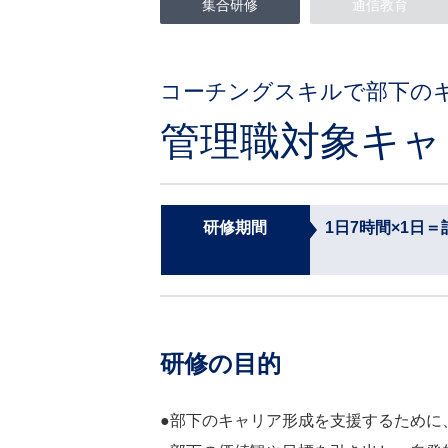
集合研修
通信教育
コーチングスキルで部下の
管理職対象キャ
研修期間
1⽇7時間×1⽇＝
研修の目的
●部下のキャリア形成を支援するために