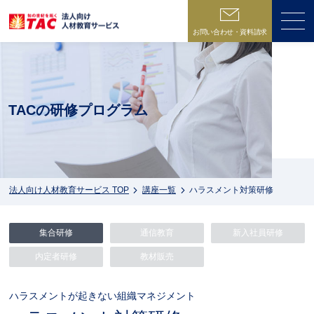
お問い合わせ・資料請求
ME
TACの研修プログラム
法人向け人材教育サービス TOP
講座一覧
ハラスメント対策研修
集合研修
通信教育
新入社員研修
内定者研修
教材販売
ハラスメントが起きない組織マネジメント