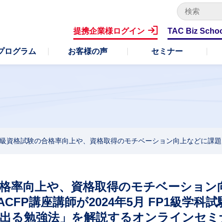
キ
ー
提携企業様ログイン
TAC Biz Scho
ワ
ー
プログラム
お客様の声
セミナー
ド
で
検
索
1級資格試験の合格率向上や、資格取得のモチベーション向上などに課題を
合格率向上や、資格取得のモチベーション
CFP講座講師が2024年5月 FP1級学
が出る勉強法」を解説するオンラインセミナ